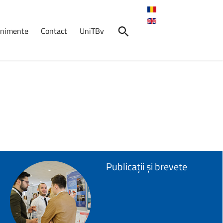
venimente
Contact
UniTBv
nimente
O
carte.
Un
premiu
național.
O
recunoaștere
a
excelenței.
Publicații
și
brevete
Brașovul
devine
capitala
acționărilor
electrice
în
2026
Experiență
practică
pentru