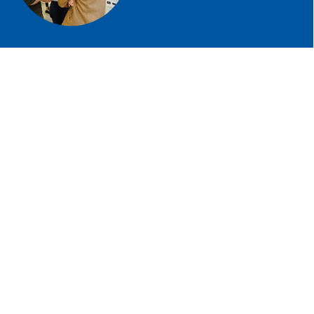
studenții
AIA
la
Stabilus