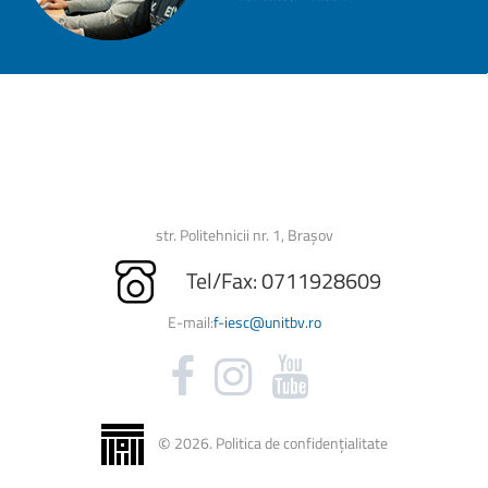
Biblioteca Universității
Licență și Disertație
Secretariat
str. Politehnicii nr. 1, Brașov
Tel/Fax: 0711928609
E-mail:
f-iesc@unitbv.ro
©
2026
.
Politica de confidențialitate