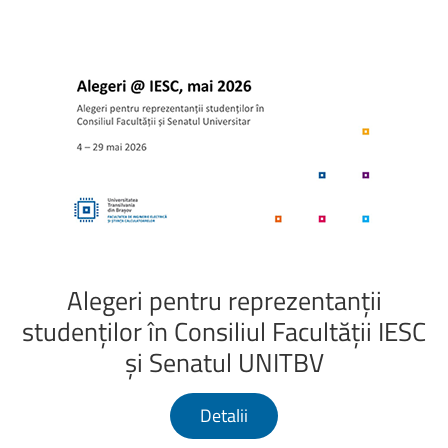
Alegeri
pentru
reprezentanții
studenților
în
Consiliul
Facultății
IESC
și
Senatul
UNITBV
Detalii