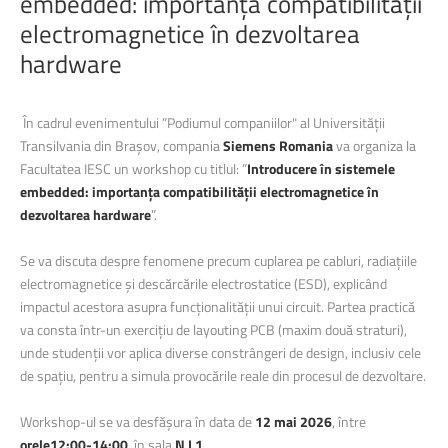
embedded:
importanța
compatibilității
electromagnetice
în
dezvoltarea
hardware
În cadrul evenimentului ”Podiumul companiilor" al Universității
Transilvania din Brașov, compania
Siemens Romania
va organiza la
Facultatea IESC un workshop cu titlul: ”
Introducere în sistemele
embedded: importanța compatibilității electromagnetice în
dezvoltarea hardware
”.
Se va discuta despre fenomene precum cuplarea pe cabluri, radiațiile
electromagnetice și descărcările electrostatice (ESD), explicând
impactul acestora asupra funcționalității unui circuit. Partea practică
va consta într-un exercițiu de layouting PCB (maxim două straturi),
unde studenții vor aplica diverse constrângeri de design, inclusiv cele
de spațiu, pentru a simula provocările reale din procesul de dezvoltare.
Workshop-ul se va desfășura în data de
12 mai 2026
, între
orele12:00-14:00
, în sala
N I 1
.