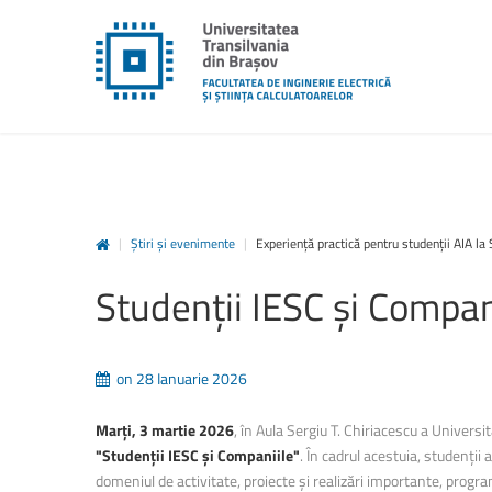
|
Știri și evenimente
|
Experiență practică pentru studenții AIA la 
unitbv.ro
Studenții
IESC
și
Compan
Accesează pagina dedicată st
www.unitbv.ro. Vei găsi inform
privind mobilitățile, practic
on 28 Ianuarie 2026
administrative și evenimen
desfășoară în universitate.
Marți, 3 martie 2026
, în Aula Sergiu T. Chiriacescu a Universi
"Studenții IESC și Companiile"
. În cadrul acestuia, studenții
www.unitbv.ro
domeniul de activitate, proiecte și realizări importante, progra