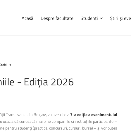
Acasă
Despre facultate
Studenți
Știri și e
Navigare
Știri
și
eve
Stabilus
Consultă orarul
Programarea examenelor
iile
-
Ediția
2026
udenților, pe
Erasmus
ații complete
Practică
a, informații
tele care se
Burse
Cazări
tății Transilvania din Brașov, va avea loc a
7-a ediție a evenimentului
 au ocazia să cunoască mai bine companiile și instituțiile participante –
Anunțuri
me pentru studenți (practică, concursuri, cursuri, burse) – și vor putea