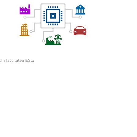
studenții
AIA
la
Stabilus
 din facultatea IESC: