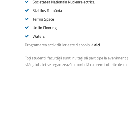
Societatea Nationala Nuclearelectrica
Stabilus România
Terma Space
Unilin Flooring
Waters
Programarea activităților este disponibilă
aici
.
Toți studenții facultății sunt invitați să participe la evenimen
sfârșitul zilei se organizează o tombolă cu premii oferite de co