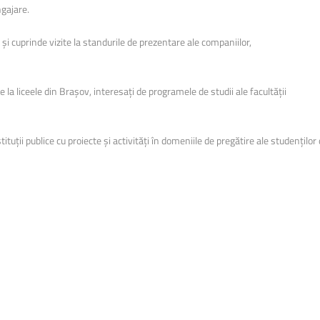
Biblioteca Universității
ngajare.
Licență și Disertație
și cuprinde vizite la standurile de prezentare ale companiilor,
Secretariat
e la liceele din Brașov, interesați de programele de studii ale facultății
ituții publice cu proiecte și activități în domeniile de pregătire ale studenților