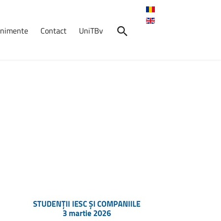
venimente
Contact
UniTBv
nimente
O
carte.
Un
premiu
național.
O
recunoaștere
a
excelenței.
Brașovul
devine
capitala
acționărilor
electrice
în
2026
Experiență
practică
pentru