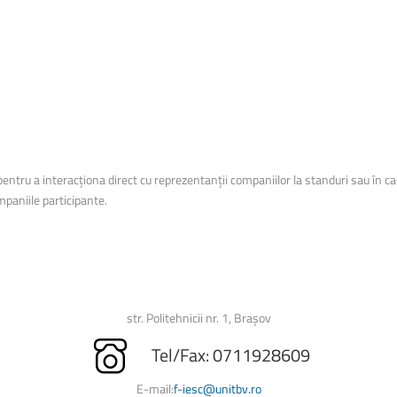
t pentru a interacționa direct cu reprezentanții companiilor la standuri sau în c
mpaniile participante.
str. Politehnicii nr. 1, Brașov
Tel/Fax: 0711928609
E-mail:
f-iesc@unitbv.ro