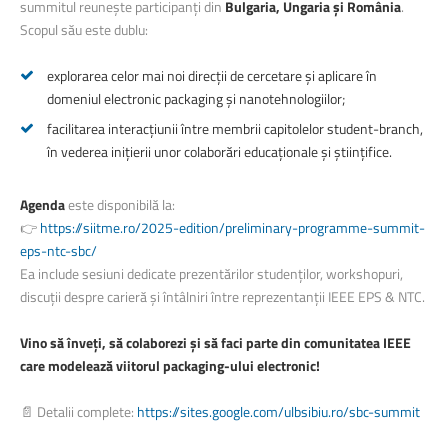
summitul reunește participanți din
Bulgaria, Ungaria și România
.
Scopul său este dublu:
explorarea celor mai noi direcții de cercetare și aplicare în
domeniul electronic packaging și nanotehnologiilor;
facilitarea interacțiunii între membrii capitolelor student-branch,
în vederea inițierii unor colaborări educaționale și științifice.
Agenda
este disponibilă la:
👉
https://siitme.ro/2025-edition/preliminary-programme-summit-
eps-ntc-sbc/
Ea include sesiuni dedicate prezentărilor studenților, workshopuri,
discuții despre carieră și întâlniri între reprezentanții IEEE EPS & NTC.
Vino să înveți, să colaborezi și să faci parte din comunitatea IEEE
care modelează viitorul packaging-ului electronic!
📄 Detalii complete:
https://sites.google.com/ulbsibiu.ro/sbc-summit