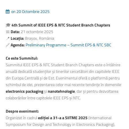
on 20 Octombrie 2025
🎓
4th Summit of IEEE EPS & NTC Student Branch Chapters
📅
Data:
21 octombrie 2025
📍
Locația:
Brașov, România
🔗
Agenda:
Preliminary Programme – Summit EPS & NTC SBC
Ce este Summitul:
Summitul IEEE EPS & NTC Student Branch Chapters este o întâlnire
anuală dedicată studenților și tinerilor cercetători din capitolele IEEE
din Europa Centrală și de Est. Evenimentul oferă o platformă pentru
schimbul de idei, prezentarea celor mai recente tendințe în domeniile
electronics packaging
și
nanotehnologie
, dar și pentru dezvoltarea
colaborărilor între capitolele IEEE EPS și NTC.
Despre eveniment:
Organizat în cadrul
ediției a 31-a a SIITME 2025
(International
Symposium for Design and Technology in Electronics Packaging),