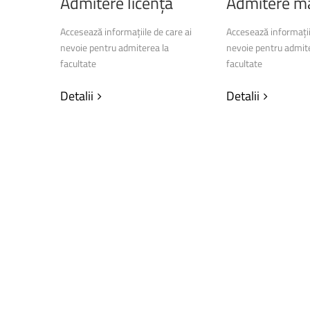
Admitere
licență
Admitere
ma
Accesează informațiile de care ai
Accesează informațiil
nevoie pentru admiterea la
nevoie pentru admite
facultate
facultate
Detalii
Detalii