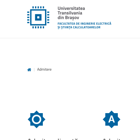
|
Admitere
unitbv.ro
Accesează pagina dedicată st
www.unitbv.ro. Vei găsi inform
privind mobilitățile, practic
administrative și evenimen
desfășoară în universitate.
www.unitbv.ro