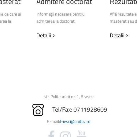
sterat
Admitere
doctorat
Rezultat
Biblioteca Universității
Licență și Disertație
e de care ai
Informații necesare pentru
Află rezultatele
rea la
admiterea la doctorat
masterat sau d
Secretariat
Detalii
Detalii
str. Politehnicii nr. 1, Brașov
Tel/Fax: 0711928609
E-mail:
f-iesc@unitbv.ro