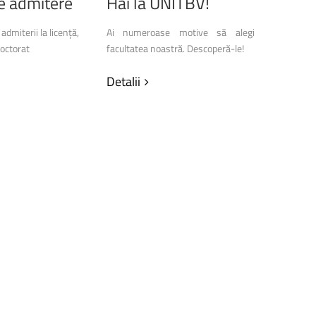
e
admitere
Hai
la
UNITBV!
studenții
AIA
la
Stabilus
 admiterii la licență,
Ai numeroase motive să alegi
octorat
facultatea noastră. Descoperă-le!
Detalii