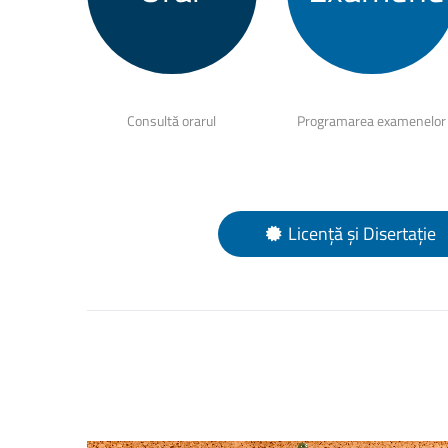
Consultă orarul
Programarea examenelor
Licență și Disertație