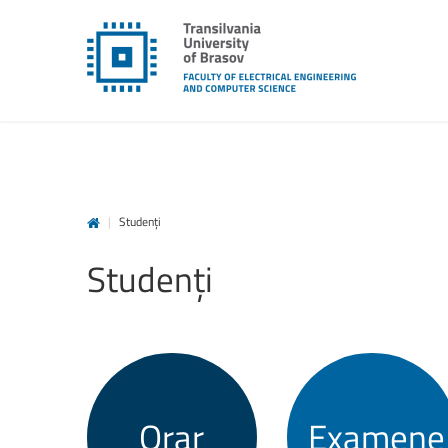
|
Studenți
Studenți
Orar
Examene