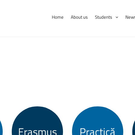
Home
About us
Students
News
International
Erasmus
Tips and hints
Erasmus
Practică