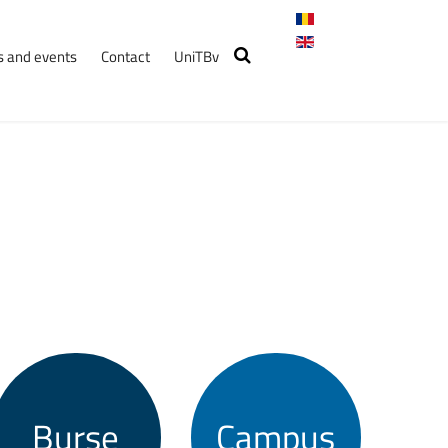
 and events
Contact
UniTBv
Burse
Campus