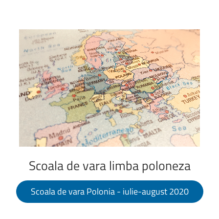
Scoala
de
vara
limba
poloneza
Scoala de vara Polonia - iulie-august 2020