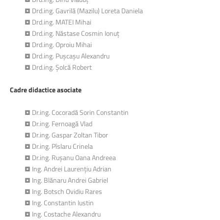
• Drd.ing. Gavrilă (Mazilu) Loreta Daniela
• Drd.ing. MATEI Mihai
• Drd.ing. Năstase Cosmin Ionuț
• Drd.ing. Oproiu Mihai
• Drd.ing. Pușcașu Alexandru
• Drd.ing. Șolcă Robert
Cadre didactice asociate
• Dr.ing. Cocoradă Sorin Constantin
• Dr.ing. Fernoagă Vlad
• Dr.ing. Gaspar Zoltan Tibor
• Dr.ing. Pîslaru Crinela
• Dr.ing. Rușanu Oana Andreea
• Ing. Andrei Laurențiu Adrian
• Ing. Blănaru Andrei Gabriel
• Ing. Botsch Ovidiu Rares
• Ing. Constantin Iustin
• Ing. Costache Alexandru