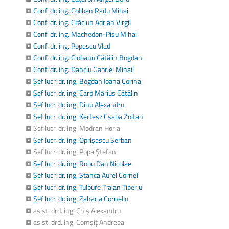
•
Conf. dr. ing. Coliban Radu Mihai
•
Conf. dr. ing. Crăciun Adrian Virgil
•
Conf. dr. ing. Machedon-Pisu Mihai
•
Conf. dr. ing. Popescu Vlad
•
Conf. dr. ing. Ciobanu Cătălin Bogdan
•
Conf. dr. ing. Danciu Gabriel Mihail
•
Șef lucr. dr. ing. Bogdan Ioana Corina
•
Șef lucr. dr. ing. Carp Marius Cătălin
•
Șef lucr. dr. ing. Dinu Alexandru
•
Șef lucr. dr. ing. Kertesz Csaba Zoltan
• Șef lucr. dr. ing. Modran Horia
•
Șef lucr. dr. ing. Oprișescu Șerban
• Șef lucr. dr. ing. Popa Ștefan
•
Șef lucr. dr. ing. Robu Dan Nicolae
•
Șef lucr. dr. ing. Stanca Aurel Cornel
•
Șef lucr. dr. ing. Tulbure Traian Tiberiu
•
Șef lucr. dr. ing. Zaharia Corneliu
• asist. drd. ing. Chiș Alexandru
• asist. drd. ing. Comșiț Andreea