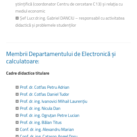
științifică (coordonator Centru de cercetare C13) și relația cu
mediul economic
• Şef Lucr.dr.ing. Gabriel DANCIU – responsabil cu activitatea
didactică şi problemele studenților
Membrii
Departamentului
de
Electronică
și
calculatoare:
Cadre didactice titulare
•
Prof. dr. Cotfas Petru Adrian
•
Prof. dr. Cotfas Daniel Tudor
•
Prof. dr. ing. Ivanovici Mihail Laurențiu
•
Prof. dr. ing. Nicula Dan
•
Prof. dr. ing. Ogruțan Petre Lucian
•
Prof. dr. ing. Bălan Titus
•
Conf. dr. ing. Alexandru Marian
•
Conf. dr. ing. Cațaron Angel Doru