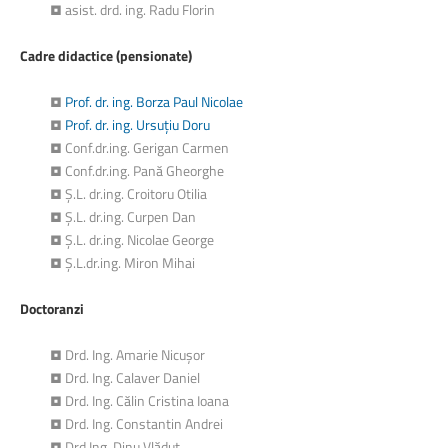
• asist. drd. ing. Radu Florin
Cadre didactice (pensionate)
•
Prof. dr. ing. Borza Paul Nicolae
•
Prof. dr. ing. Ursuțiu Doru
• Conf.dr.ing. Gerigan Carmen
• Conf.dr.ing. Pană Gheorghe
• Ș.L. dr.ing. Croitoru Otilia
• Ș.L. dr.ing. Curpen Dan
• Ș.L. dr.ing. Nicolae George
• Ș.L.dr.ing. Miron Mihai
Doctoranzi
• Drd. Ing. Amarie Nicușor
• Drd. Ing. Calaver Daniel
• Drd. Ing. Călin Cristina Ioana
• Drd. Ing. Constantin Andrei
• Drd.Ing. Dinu Vlăduț